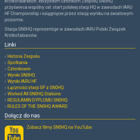
krótkofalarskich. Wszystkim członkom Zespołu SN0HQ
przyświeca wspólny cel: start polskiej stacji HQ w zawodach IARU
HF Championship i osiągnięcie przez stację wyniku na światowym
poziomie.
Stacja SN0HQ reprezentuje w zawodach IARU Polski Związek
Krótkofalowców.
Linki
Historia Zespołu
Spotkania
Członkowie
Wyniki SN0HQ
Wyniki IARU HF
Łączności stacji SP z SN0HQ
Worked All SN0HQ Stations
REGULAMIN DYPLOMU SN0HQ
RULES OF THE SN0HQ AWARD
Dołącz do nas
Zobacz filmy SN0HQ na YouTube